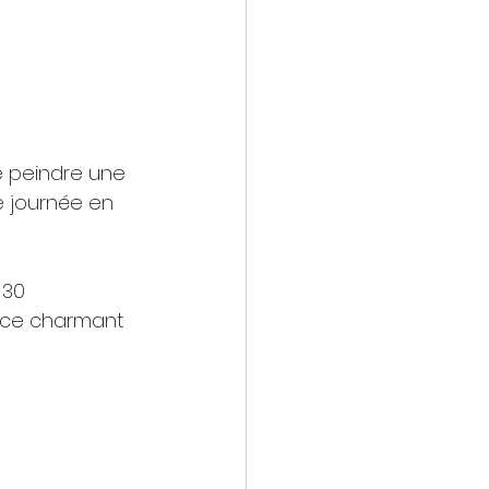
le journée en 
 30 
s ce charmant 