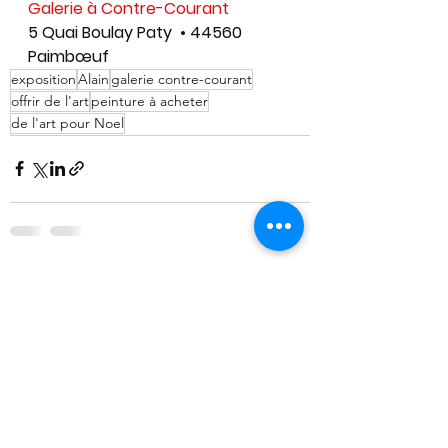
Galerie à Contre-Courant
5 Quai Boulay Paty  • 44560 
Paimbœuf
exposition
Alain
galerie contre-courant
offrir de l'art
peinture à acheter
de l'art pour Noel
Voir tout
Posts récents